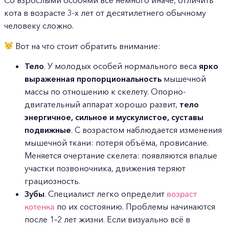
Со взрослыми особями всё немного иначе, отличить
кота в возрасте 3-х лет от десятилетнего обычному
человеку сложно.
Вот на что стоит обратить внимание:
Тело
. У молодых особей нормального веса
ярко
выраженная пропорциональность
мышечной
массы по отношению к скелету. Опорно-
двигательный аппарат хорошо развит,
тело
энергичное, сильное и мускулистое, суставы
подвижные
. С возрастом наблюдается изменения
мышечной ткани: потеря объёма, провисание.
Меняется очертание скелета: появляются впалые
участки позвоночника, движения теряют
грациозность.
Зубы
. Специалист легко определит
возраст
котенка
по их состоянию. Проблемы начинаются
после 1–2 лет жизни. Если визуально всё в