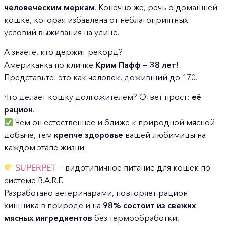
человеческим меркам
. Конечно же, речь о домашней
кошке, которая избавлена от неблагоприятных
условий выживания на улице.
А знаете, кто держит рекорд?
Американка по кличке
Крим Пафф
—
38 лет
!
Представьте: это как человек, доживший до 170.
Что делает кошку долгожителем? Ответ прост:
её
рацион
.
Чем он естественнее и ближе к природной мясной
добыче, тем
крепче здоровье
вашей любимицы на
каждом этапе жизни.
SUPERPET
— видотипичное питание для кошек по
системе B.A.R.F.
Разработано ветеринарами, повторяет рацион
хищника в природе и на
98% состоит из свежих
мясных ингредиентов
без термообработки,