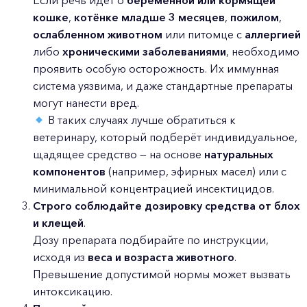
Если речь идёт о
беременной или кормящей
кошке
,
котёнке младше 3 месяцев
,
пожилом
,
ослабленном животном
или питомце с
аллергией
либо
хроническими заболеваниями
, необходимо
проявить особую осторожность. Их иммунная
система уязвима, и даже стандартные препараты
могут нанести вред.
В таких случаях лучше обратиться к
ветеринару, который подберёт индивидуальное,
щадящее средство — на основе
натуральных
компонентов
(например, эфирных масел) или с
минимальной концентрацией инсектицидов.
Строго соблюдайте дозировку средства от блох
и клещей
.
Дозу препарата подбирайте по инструкции,
исходя из
веса и возраста животного
.
Превышение допустимой нормы может вызвать
интоксикацию.