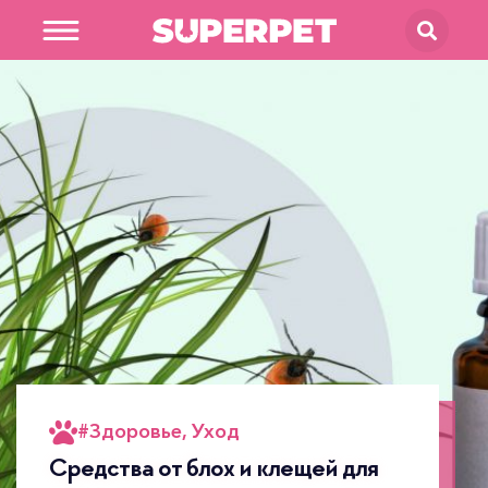
В магазин
SUPERPET
#
Здоровье
,
Уход
Средства от блох и клещей для