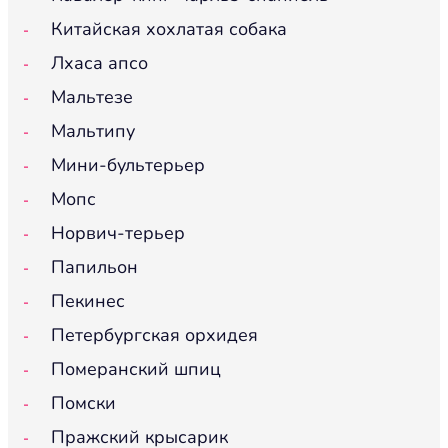
Китайская хохлатая собака
Лхаса апсо
Мальтезе
Мальтипу
Мини-бультерьер
Мопс
Норвич-терьер
Папильон
Пекинес
Петербургская орхидея
Померанский шпиц
Помски
Пражский крысарик