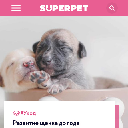
В магазин
SUPERPET
#
Уход
Развитие щенка до года