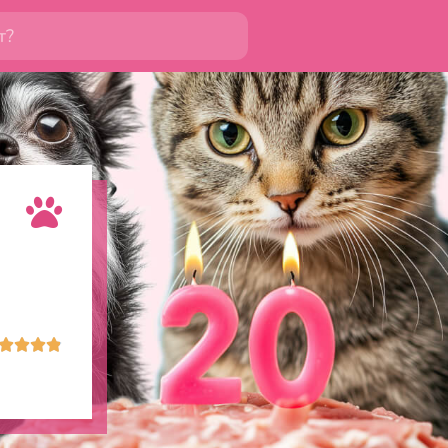



