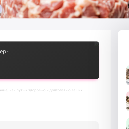
ер-
ание) как путь к здоровью и долголетию ваших