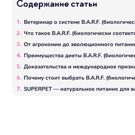
Содержание статьи
Ветеринар о системе B.A.R.F. (биологич
Что такое B.A.R.F. (биологически соотве
От агрономии до эволюционного питани
Преимущества диеты B.A.R.F. (биологич
Доказательства и международное призн
Почему стоит выбрать B.A.R.F. (биологи
SUPERPET — натуральное питание для в