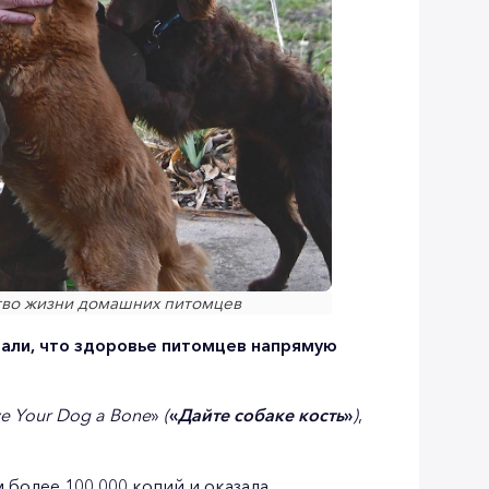
тво жизни домашних питомцев
зали, что здоровье питомцев напрямую
ve Your Dog a Bone
»
(
«
Дайте собаке кость
»
)
,
более 100 000 копий и оказала