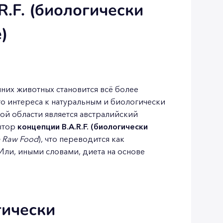
R.F. (биологически
)
них животных становится всё более
го интереса к натуральным и биологически
й области является австралийский
автор
концепции B.A.R.F. (биологически
e Raw Food
), что переводится как
 Или, иными словами, диета на основе
гически