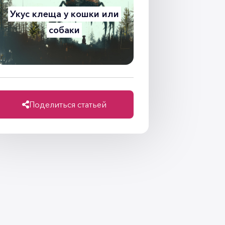
Укус клеща у кошки или
Кормление при о
собаки
Поделиться статьей