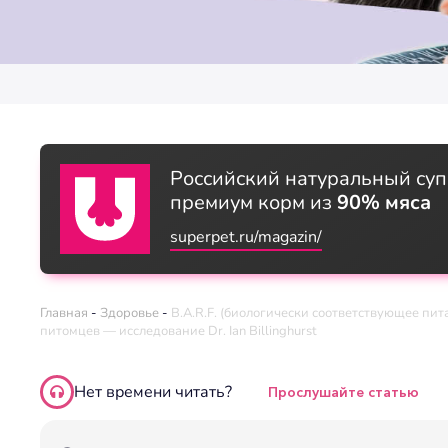
Российский натуральный суп
премиум корм из
90% мяса
superpet.ru/magazin/
Главная
-
Здоровье
-
B.A.R.F. (биологически соответствующее пит
питомцев — исследование Dr. Ian Billinghurst
Нет времени читать?
Прослушайте статью