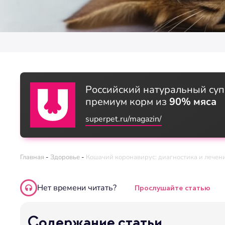
Российский натуральный суп
премиум корм из
90% мяса
superpet.ru/magazin/
Главная
-
Здоровье
-
Кошачий коронавирус: диагностика и лечен
Нет времени читать?
Прослушайте статью
Содержание статьи