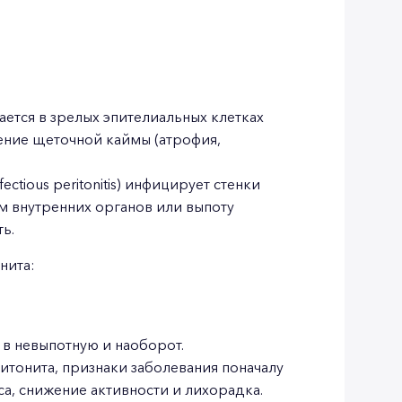
тся в зрелых эпителиальных клетках
ение щеточной каймы (атрофия,
ectious peritonitis) инфицирует стенки
м внутренних органов или выпоту
ь.
нита:
 в невыпотную и наоборот.
итонита, признаки заболевания поначалу
са, снижение активности и лихорадка.