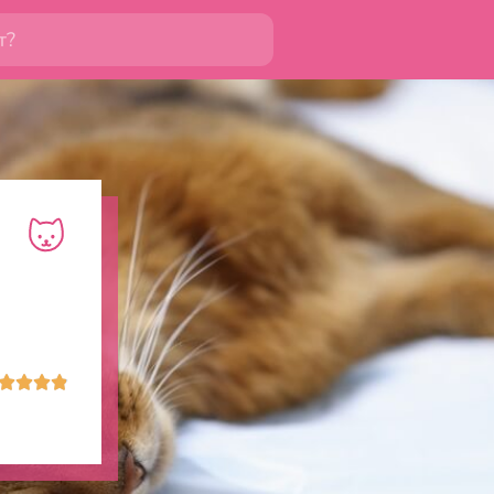



