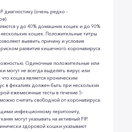
 диагностику (очень редко –
ов)
вляются у до 40% домашних кошек и до 90%
з нескольких кошек. Положительные титры
позволяют выявить причину и условия
 с риском развития кишечного коронавируса
орожностью. Одиночные положительные или
и могут не всегда выделять вирус или
, что кошка является хроническим
ус в фекалиях должен быть при нескольких
орой ежемесячные тесты в течение 5-
 можно считать свободной от коронавируса.
ющими инфекционному перитониту,
анях могут указывать на активный FIP.
линически здоровой кошки указывают