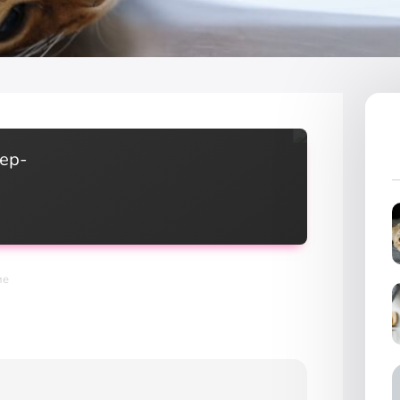
ер-
ие